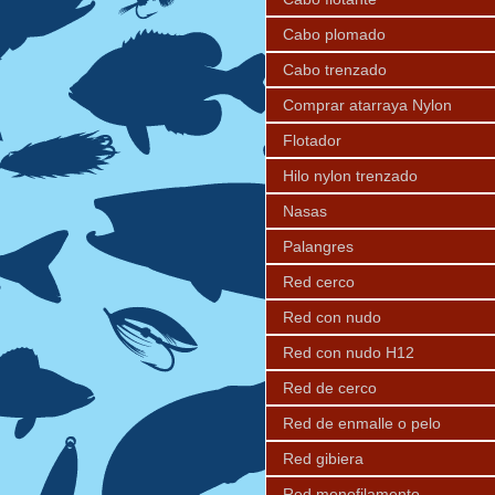
Cabo plomado
Cabo trenzado
Comprar atarraya Nylon
Flotador
Hilo nylon trenzado
Nasas
Palangres
Red cerco
Red con nudo
Red con nudo H12
Red de cerco
Red de enmalle o pelo
Red gibiera
Red monofilamento