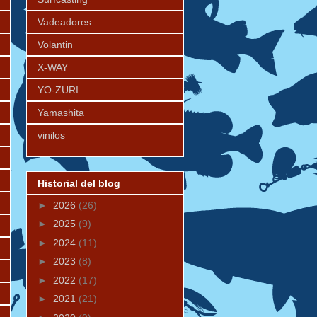
Vadeadores
Volantin
X-WAY
YO-ZURI
Yamashita
vinilos
Historial del blog
►
2026
(26)
►
2025
(9)
►
2024
(11)
►
2023
(8)
►
2022
(17)
►
2021
(21)