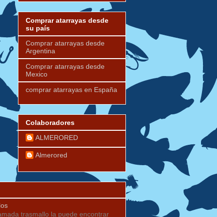
Comprar atarrayas desde
su país
Comprar atarrayas desde
Argentina
Comprar atarrayas desde
Mexico
comprar atarrayas en España
Colaboradores
ALMERORED
Almerored
los
lamada trasmallo la puede encontrar