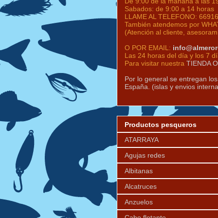
De 9:00 de la mañana a las 1
Sabados: de 9:00 a 14 horas
LLAME AL TELEFONO:
6691
También atendemos por WHAT
(Atención al cliente, asesoram
O POR EMAIL:
info@almero
Las 24 horas del día y los 7 d
Para visitar nuestra
TIENDA 
Por lo general se entregan lo
España. (islas y envios intern
Productos pesqueros
ATARRAYA
Agujas redes
Albitanas
Alcatruces
Anzuelos
Cabo flotante