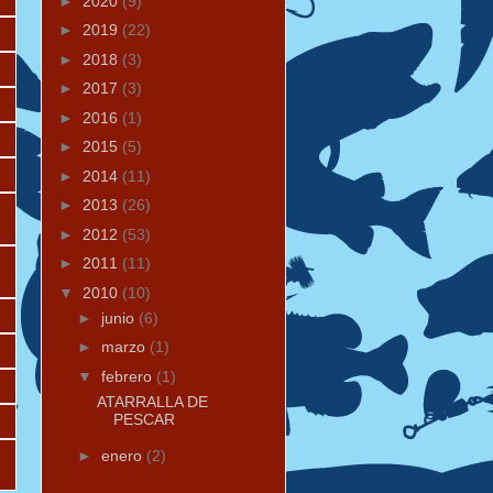
►
2020
(9)
►
2019
(22)
►
2018
(3)
►
2017
(3)
►
2016
(1)
►
2015
(5)
►
2014
(11)
►
2013
(26)
►
2012
(53)
►
2011
(11)
▼
2010
(10)
►
junio
(6)
►
marzo
(1)
▼
febrero
(1)
ATARRALLA DE
PESCAR
►
enero
(2)