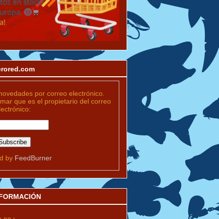
merored.com
novedades por correo electrónico.
rmar que es el propietario del correo
lectrónico:
ed by
FeedBurner
INFORMACIÓN