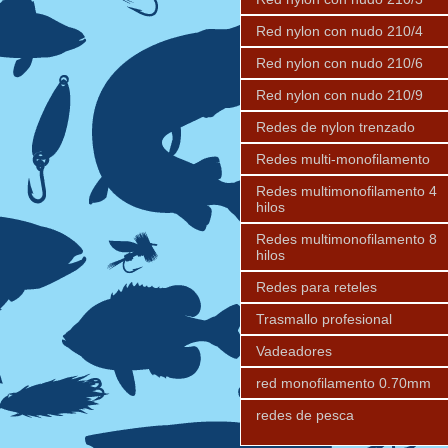
Red nylon con nudo 210/4
Red nylon con nudo 210/6
Red nylon con nudo 210/9
Redes de nylon trenzado
Redes multi-monofilamento
Redes multimonofilamento 4
hilos
Redes multimonofilamento 8
hilos
Redes para reteles
Trasmallo profesional
Vadeadores
red monofilamento 0.70mm
redes de pesca