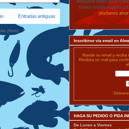
io
Entradas antiguas
adas (Atom)
Inscribirse via email en Al
Mande su email y reciba 
Recibira un mail para confi
e
Deliver
HAGA SU PEDIDO O PIDA 
De Lunes a Viernes