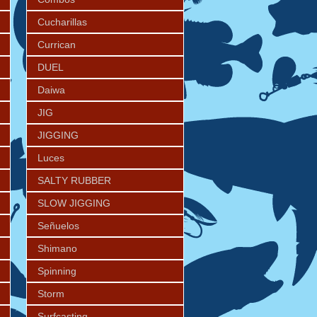
Cucharillas
Currican
DUEL
Daiwa
JIG
JIGGING
Luces
SALTY RUBBER
SLOW JIGGING
Señuelos
Shimano
Spinning
Storm
Surfcasting