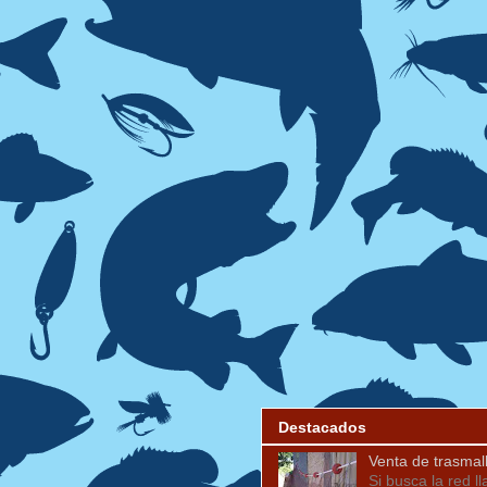
Destacados
Venta de trasmal
Si busca la red l