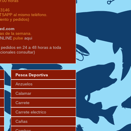
9:00 horas
63146
SAPP al mismo teléfono.
iento y pedidos)
red.com
ías de la semana.
ONLINE
pulse
aqui
s pedidos en 24 a 48 horas a toda
acionales consultar)
Pesca Deportiva
Anzuelos
Calamar
Carrete
Carrete electrico
Cañas
Combos