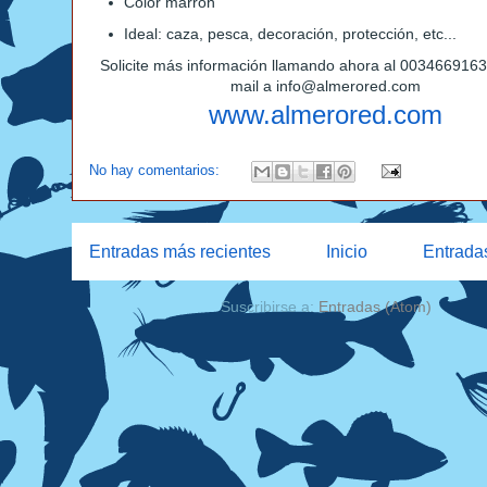
Color marrón
Ideal: caza, pesca, decoración, protección, etc...
Solicite más información llamando ahora al 0034669163
mail a info@almerored.com
www.almerored.com
No hay comentarios:
Entradas más recientes
Inicio
Entrada
Suscribirse a:
Entradas (Atom)