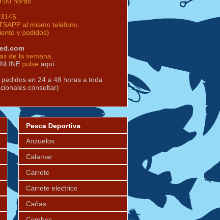
9:00 horas
63146
SAPP al mismo teléfono.
iento y pedidos)
red.com
ías de la semana.
ONLINE
pulse
aqui
s pedidos en 24 a 48 horas a toda
acionales consultar)
Pesca Deportiva
Anzuelos
Calamar
Carrete
Carrete electrico
Cañas
Combos