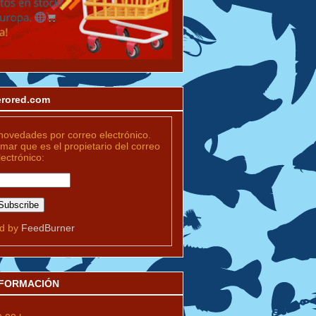
merored.com
novedades por correo electrónico.
rmar que es el propietario del correo
lectrónico:
ed by
FeedBurner
INFORMACIÓN