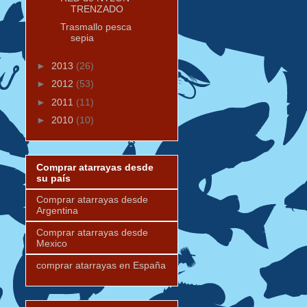
TRENZADO
Trasmallo pesca
sepia
►
2013
(26)
►
2012
(53)
►
2011
(11)
►
2010
(10)
Comprar atarrayas desde
su país
Comprar atarrayas desde
Argentina
Comprar atarrayas desde
Mexico
comprar atarrayas en España