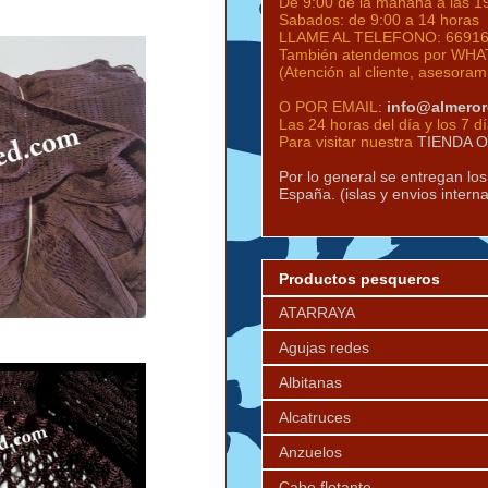
De 9:00 de la mañana a las 1
Sabados: de 9:00 a 14 horas
LLAME AL TELEFONO:
6691
También atendemos por WHAT
(Atención al cliente, asesoram
O POR EMAIL:
info@almero
Las 24 horas del día y los 7 d
Para visitar nuestra
TIENDA 
Por lo general se entregan lo
España. (islas y envios intern
Productos pesqueros
ATARRAYA
Agujas redes
Albitanas
Alcatruces
Anzuelos
Cabo flotante