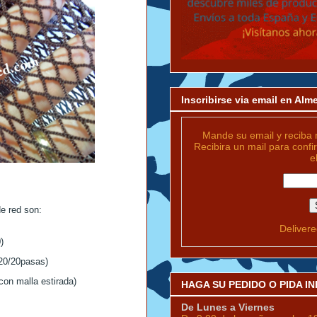
Inscribirse via email en Al
Mande su email y reciba 
Recibira un mail para confi
e
de red son:
Deliver
)
20/20pasas)
con malla estirada)
HAGA SU PEDIDO O PIDA 
De Lunes a Viernes