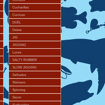
Cucharillas
Currican
DUEL
Daiwa
JIG
JIGGING
Luces
SALTY RUBBER
SLOW JIGGING
Señuelos
Shimano
Spinning
Storm
Surfcasting