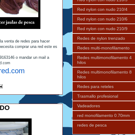
Red nylon con nudo 210/4
Red nylon con nudo 210/6
Red nylon con nudo 210/9
Redes de nylon trenzado
la venta de redes para hacer
necesita comprar una red este es
Redes multi-monofilamento
Redes multimonofilamento 4
69163146 o mandar un mail a
hilos
ed.com
red.com
Redes multimonofilamento 8
hilos
Redes para reteles
Trasmallo profesional
Vadeadores
ADO
red monofilamento 0.70mm
redes de pesca