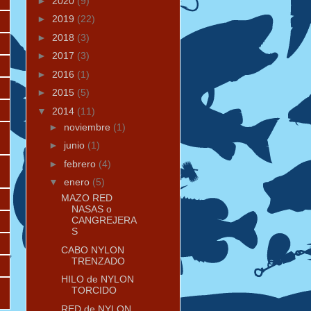
►
2020
(9)
►
2019
(22)
►
2018
(3)
►
2017
(3)
►
2016
(1)
►
2015
(5)
▼
2014
(11)
►
noviembre
(1)
►
junio
(1)
►
febrero
(4)
▼
enero
(5)
MAZO RED
NASAS o
CANGREJERA
S
CABO NYLON
TRENZADO
HILO de NYLON
TORCIDO
RED de NYLON