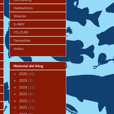
Vadeadores
Volantin
X-WAY
YO-ZURI
Yamashita
vinilos
Historial del blog
►
2026
(26)
►
2025
(9)
►
2024
(11)
►
2023
(8)
►
2022
(17)
►
2021
(21)