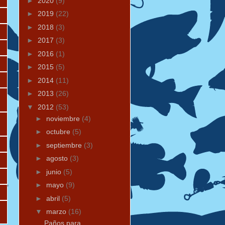
►
2020
(9)
►
2019
(22)
►
2018
(3)
►
2017
(3)
►
2016
(1)
►
2015
(5)
►
2014
(11)
►
2013
(26)
▼
2012
(53)
►
noviembre
(4)
►
octubre
(5)
►
septiembre
(3)
►
agosto
(3)
►
junio
(5)
►
mayo
(9)
►
abril
(5)
▼
marzo
(16)
Paños para