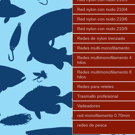
Red nylon con nudo 210/4
Red nylon con nudo 210/6
Red nylon con nudo 210/9
Redes de nylon trenzado
Redes multi-monofilamento
Redes multimonofilamento 4
hilos
Redes multimonofilamento 8
hilos
Redes para reteles
Trasmallo profesional
Vadeadores
red monofilamento 0.70mm
redes de pesca