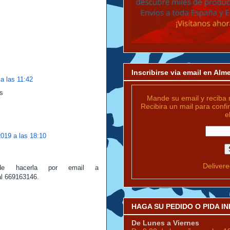
Inscribirse via email en Al
a las 11:42
s
Mande su email y reciba 
Recibira un mail para confi
e
2019 a las 18:10
Deliver
ede hacerla por email a
al 669163146.
HAGA SU PEDIDO O PIDA 
De Lunes a Viernes