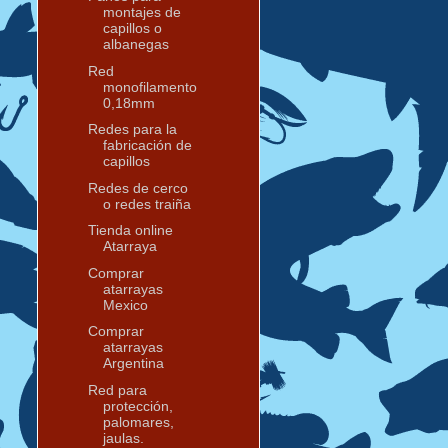
montajes de
capillos o
albanegas
Red
monofilamento
0,18mm
Redes para la
fabricación de
capillos
Redes de cerco
o redes traiña
Tienda online
Atarraya
Comprar
atarrayas
Mexico
Comprar
atarrayas
Argentina
Red para
protección,
palomares,
jaulas.