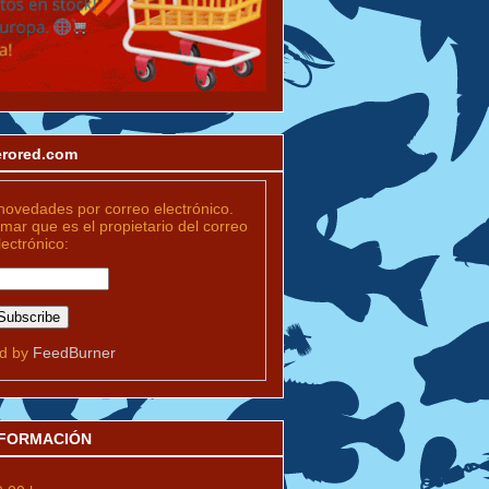
merored.com
novedades por correo electrónico.
rmar que es el propietario del correo
lectrónico:
ed by
FeedBurner
INFORMACIÓN