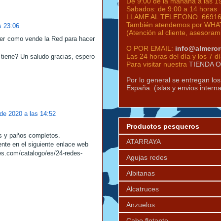
De 9:00 de la mañana a las 1
Sabados: de 9:00 a 14 horas
LLAME AL TELEFONO:
6691
También atendemos por WHAT
s 23:06
(Atención al cliente, asesoram
ber como vende la Red para hacer
O POR EMAIL:
info@almero
Las 24 horas del día y los 7 d
 tiene? Un saludo gracias, espero
Para visitar nuestra
TIENDA 
Por lo general se entregan lo
España. (islas y envios intern
 de 2020 a las 14:52
Productos pesqueros
s y paños completos.
ATARRAYA
nte en el siguiente enlace web
es.com/catalogo/es/24-redes-
Agujas redes
Albitanas
Alcatruces
Anzuelos
Cabo flotante