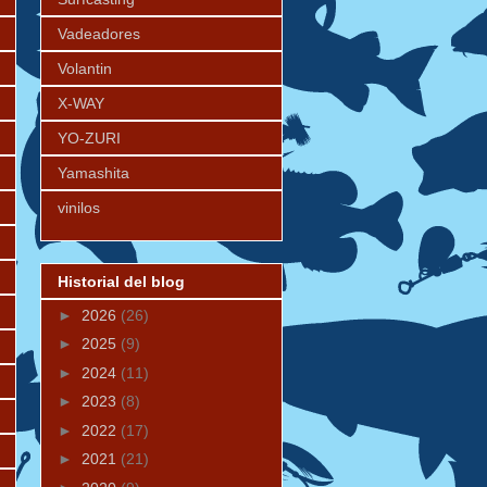
Vadeadores
Volantin
X-WAY
YO-ZURI
Yamashita
vinilos
Historial del blog
►
2026
(26)
►
2025
(9)
►
2024
(11)
►
2023
(8)
►
2022
(17)
►
2021
(21)