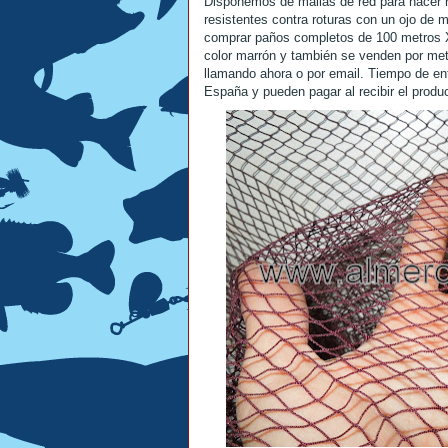
Disponemos de mallas de red para hacer r
resistentes contra roturas con un ojo d
comprar paños completos de 100 metros X
color marrón y también se venden por met
llamando ahora o por email. Tiempo de en
España y pueden pagar al recibir el produ