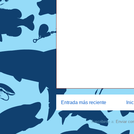
Entrada más reciente
Inic
Suscribirse a:
Enviar co