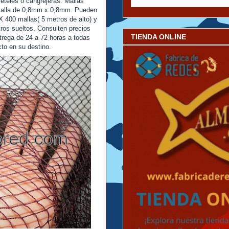
eteles o cangrejeras. Mallas
e malla de 0,8mm x 0,8mm. Pueden
 400 mallas( 5 metros de alto) y
ros sueltos. Consulten precios
TIENDA ONLINE
trega de 24 a 72 horas a todas
cto en su destino.