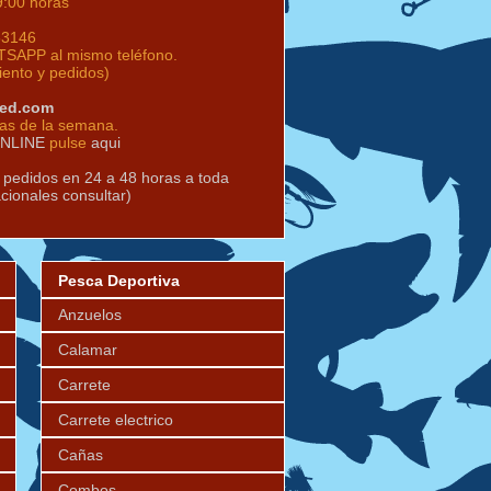
9:00 horas
63146
SAPP al mismo teléfono.
iento y pedidos)
red.com
ías de la semana.
ONLINE
pulse
aqui
s pedidos en 24 a 48 horas a toda
acionales consultar)
Pesca Deportiva
Anzuelos
Calamar
Carrete
Carrete electrico
Cañas
Combos