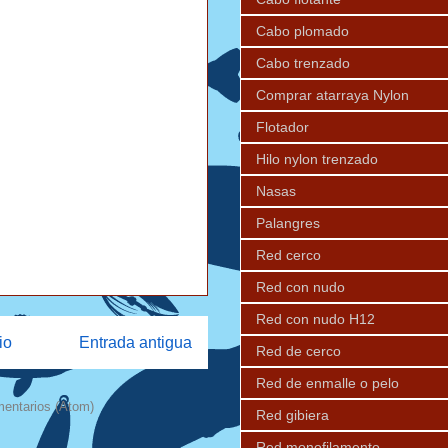
Cabo plomado
Cabo trenzado
Comprar atarraya Nylon
Flotador
Hilo nylon trenzado
Nasas
Palangres
Red cerco
Red con nudo
Red con nudo H12
io
Entrada antigua
Red de cerco
Red de enmalle o pelo
mentarios (Atom)
Red gibiera
Red monofilamento