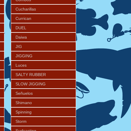
Cucharillas
Currican
DUEL
Daiwa
JIG
JIGGING
Luces
SALTY RUBBER
SLOW JIGGING
Señuelos
Shimano
Spinning
Storm
Surfcasting