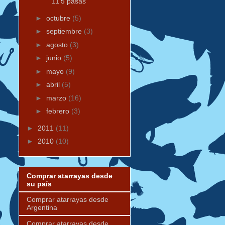
11'5 pasas
►
octubre
(5)
►
septiembre
(3)
►
agosto
(3)
►
junio
(5)
►
mayo
(9)
►
abril
(5)
►
marzo
(16)
►
febrero
(3)
►
2011
(11)
►
2010
(10)
Comprar atarrayas desde
su país
Comprar atarrayas desde
Argentina
Comprar atarrayas desde