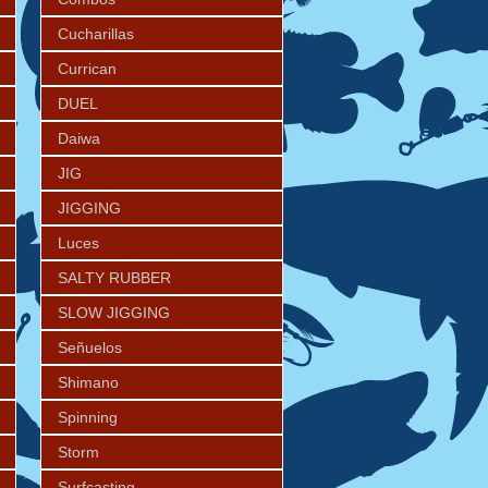
Cucharillas
Currican
DUEL
Daiwa
JIG
JIGGING
Luces
SALTY RUBBER
SLOW JIGGING
Señuelos
Shimano
Spinning
Storm
Surfcasting