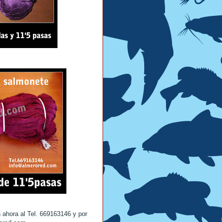
 ahora al Tel. 669163146 y por