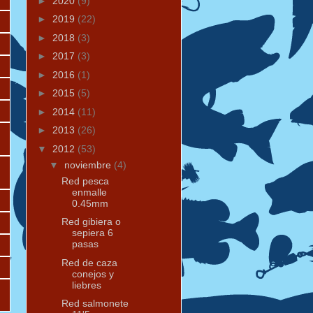
►
2020
(9)
►
2019
(22)
►
2018
(3)
►
2017
(3)
►
2016
(1)
►
2015
(5)
►
2014
(11)
►
2013
(26)
▼
2012
(53)
▼
noviembre
(4)
Red pesca
enmalle
0.45mm
Red gibiera o
sepiera 6
pasas
Red de caza
conejos y
liebres
Red salmonete