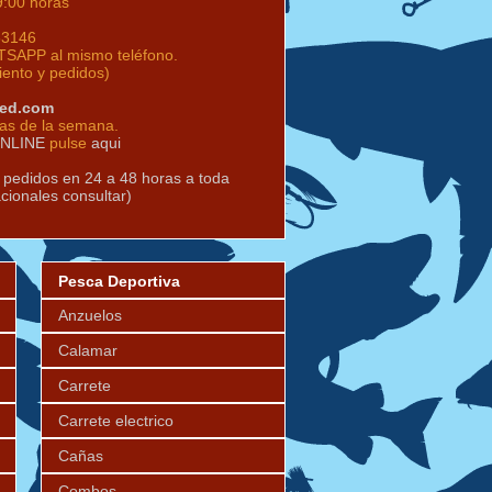
9:00 horas
63146
SAPP al mismo teléfono.
iento y pedidos)
red.com
ías de la semana.
ONLINE
pulse
aqui
s pedidos en 24 a 48 horas a toda
acionales consultar)
Pesca Deportiva
Anzuelos
Calamar
Carrete
Carrete electrico
Cañas
Combos