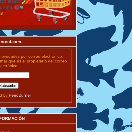
merored.com
novedades por correo electrónico.
rmar que es el propietario del correo
lectrónico:
ed by
FeedBurner
INFORMACIÓN