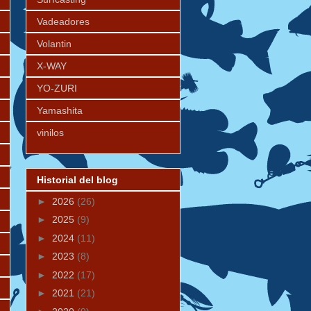
Vadeadores
Volantin
X-WAY
YO-ZURI
Yamashita
vinilos
Historial del blog
►
2026
(26)
►
2025
(9)
►
2024
(11)
►
2023
(8)
►
2022
(17)
►
2021
(21)