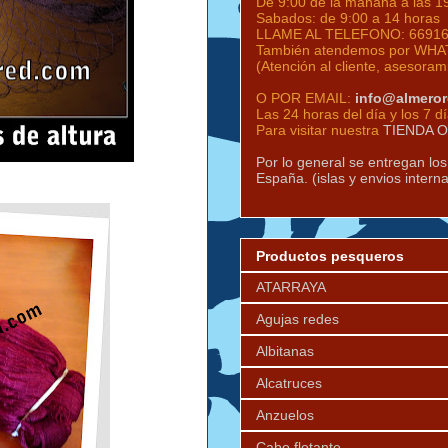
De 9:00 de la mañana a las 1
Sabados: de 9:00 a 14 horas
LLAME AL TELEFONO:
6691
También atendemos por WHAT
(Atención al cliente, asesoram
O POR EMAIL:
info@almero
Las 24 horas del día y los 7 d
Para visitar nuestra
TIENDA 
Por lo general se entregan lo
España. (islas y envios intern
Productos pesqueros
ATARRAYA
Agujas redes
Albitanas
Alcatruces
Anzuelos
Cabo flotante