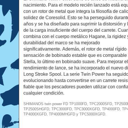
nacimiento.
Para el modelo recién lanzado está eq
con un rotor de metal que integra la filosofía de cali
solidez de Coresolid.
Esto se ha perseguido duran
años y se ha diseñado para suprimir la distorsión y l
de la carga insuficiente del cuerpo del carrete.
Cuan
combina con el cuerpo metálico Hagane, la rigidez 
durabilidad del marco se ha mejorado
significativamente.
Además, el rotor de metal rígido
sensación de bobinado estable que es comparable
Stella, lo último en bobinado suave.
Para mejorar el
rendimiento de lance, se ha incorporado el nuevo d
Long Stroke Spool.
La serie Twin Power ha seguid
evolucionando hasta convertirse en un carrete resis
fiable que los pescadores pueden utilizar con confi
cualquier condición.
SHIMANOS twin power FD TP1000FD, TPC2000SFD, TP2500
TP2500SHGFD, TPC3000FD, TPC3000XGFD, TP4000FD, TP
TP4000XGFD, TP4000MHGFD y TPC5000XGFD.