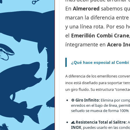
En
Almerored
sabemos que
marcan la diferencia entre
y una línea rota. Por eso 
el
Emerillón Combi Crane
íntegramente en
Acero In
¿Qué hace especial al Combi
A diferencia de los emerillones conve
inox está diseñado para soportar te
un giro fluido. Su estructura "conecta
⚙️ Giro Infinito:
Elimina por compl
enredos en el bajo de línea, permi
señuelo se mueva de forma 100% 
🌊 Resistencia Total al Salitre:
A
INOX
, puedes usarlo en las cond