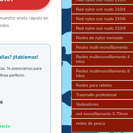
Red nylon con nudo 210/4
 nuestro envío rápido en
Red nylon con nudo 210/6
edes.
Red nylon con nudo 210/9
Redes de nylon trenzado
Redes multi-monofilamento
allas? ¡Hablemos!
Redes multimonofilamento 4
hilos
tas. Te asesoramos para
Redes multimonofilamento 8
línea perfecto.
hilos
Redes para reteles
Trasmallo profesional
46
Vadeadores
red monofilamento 0.70mm
redes de pesca
recto