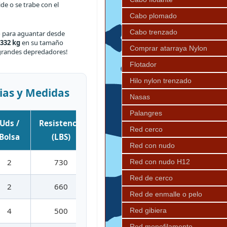
de o se trabe con el
Cabo plomado
Cabo trenzado
 para aguantar desde
332 kg
en su tamaño
Comprar atarraya Nylon
 grandes depredadores!
Flotador
Hilo nylon trenzado
cias y Medidas
Nasas
Palangres
Uds /
Resistencia
Resistencia
Red cerco
Bolsa
(LBS)
(KG)
Red con nudo
2
730
332 Kg
Red con nudo H12
Red de cerco
2
660
300 Kg
Red de enmalle o pelo
4
500
227 Kg
Red gibiera
Red monofilamento