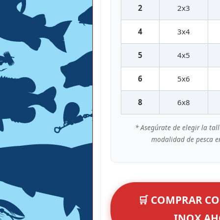
2
2x3
4
3x4
5
4x5
6
5x6
8
6x8
* Asegúrate de elegir la ta
modalidad de pesca e
🛒 COMPRAR CO
INOX A