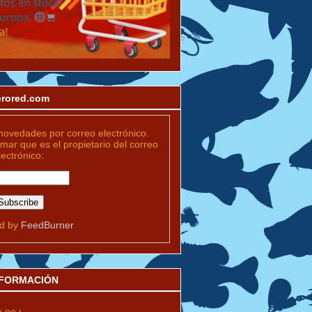
merored.com
novedades por correo electrónico.
rmar que es el propietario del correo
lectrónico:
ed by
FeedBurner
INFORMACIÓN