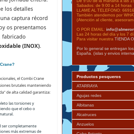
De 9:00 de la mañana a las 1
Sabados: de 9:00 a 14 horas
 los detalles
LLAME AL TELEFONO:
6691
También atendemos por WHAT
 una captura récord
(Atención al cliente, asesoram
hoy os presentamos
O POR EMAIL:
info@almero
Las 24 horas del día y los 7 d
, fabricado
Para visitar nuestra
TIENDA 
oxidable (INOX)
.
Por lo general se entregan lo
España. (islas y envios intern
 Crane?
Productos pesqueros
ncionales, el Combi Crane
nsiones brutales manteniendo
ATARRAYA
da" de alta calidad garantiza:
Agujas redes
eto las torsiones y
Albitanas
tiendo que el cebo o
natural.
Alcatruces
Anzuelos
l ser completamente
iciones más extremas de
Cabo flotante