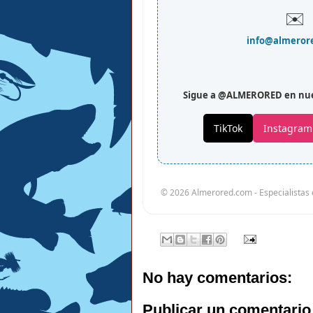
✉️
info@almeror
Sigue a @ALMERORED en nues
TikTok
Instagram
© 2026 Almerored.com - Especialistas 
No hay comentarios:
Publicar un comentario