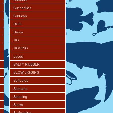
Cucharillas
Currican
DUEL
Daiwa
JIG
JIGGING
Luces
SALTY RUBBER
SLOW JIGGING
Señuelos
Shimano
Spinning
Storm
Surfcasting