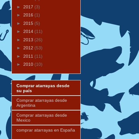
►
2017
(3)
►
2016
(1)
►
2015
(5)
►
2014
(11)
►
2013
(26)
►
2012
(53)
►
2011
(11)
►
2010
(10)
Comprar atarrayas desde
su país
Comprar atarrayas desde
Argentina
Comprar atarrayas desde
Mexico
comprar atarrayas en España