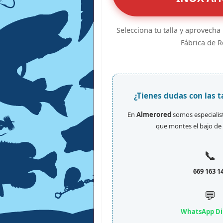
Selecciona tu talla y aprovecha
Fábrica de R
¿Tienes dudas con las t
En
Almerored
somos especialis
que montes el bajo de 
📞
669 163 1
💬
WhatsApp Di