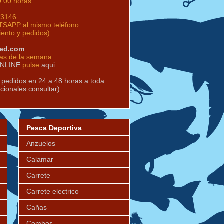
9:00 horas
63146
SAPP al mismo teléfono.
iento y pedidos)
red.com
ías de la semana.
ONLINE
pulse
aqui
s pedidos en 24 a 48 horas a toda
acionales consultar)
Pesca Deportiva
Anzuelos
Calamar
Carrete
Carrete electrico
Cañas
Combos