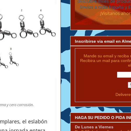
Inscribirse via email en Al
Mande su email y reciba 
Recibira un mail para confi
e
Deliver
rema y cero corrosión.
HAGA SU PEDIDO O PIDA 
mplares, el eslabón
De Lunes a Viernes
una jornada entera.