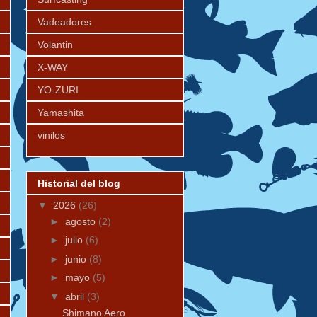
Vadeadores
Volantin
X-WAY
YO-ZURI
Yamashita
vinilos
Historial del blog
▼
2026
(26)
►
agosto
(2)
►
julio
(6)
►
junio
(8)
►
mayo
(5)
▼
abril
(3)
Shimano Aero