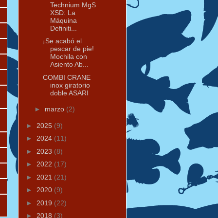
Technium MgS
XSD: La
Máquina
Definiti...
¡Se acabó el
pescar de pie!
Mochila con
Asiento Ab...
COMBI CRANE
inox giratorio
doble ASARI
►
marzo
(2)
►
2025
(9)
►
2024
(11)
►
2023
(8)
►
2022
(17)
►
2021
(21)
►
2020
(9)
►
2019
(22)
►
2018
(3)