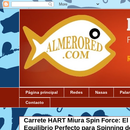
Página principal
Redes
Nasas
Pala
Contacto
Carrete HART Miura Spin Force: El
Equilibrio Perfecto para Spinning 