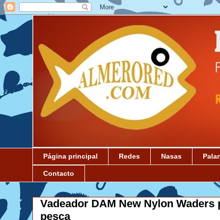
Página principal
Redes
Nasas
Pala
Contacto
Vadeador DAM New Nylon Waders 
pesca