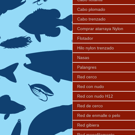
Cabo plomado
Cabo trenzado
Comprar atarraya Nylon
Flotador
Hilo nylon trenzado
Nasas
Palangres
Red cerco
Red con nudo
Red con nudo H12
Red de cerco
Red de enmalle o pelo
Red gibiera
Red monofilamento