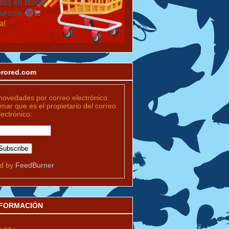
merored.com
novedades por correo electrónico.
rmar que es el propietario del correo
lectrónico:
ed by
FeedBurner
INFORMACIÓN