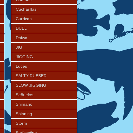
Cucharillas
Currican
DUEL
Daiwa
JIG
JIGGING
Luces
SALTY RUBBER
SLOW JIGGING
Señuelos
Shimano
Spinning
Storm
Surfcasting