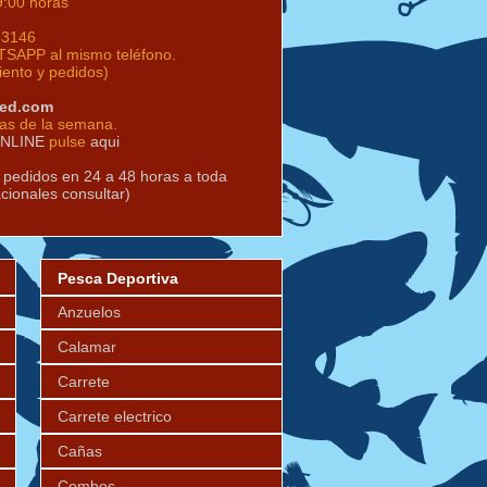
9:00 horas
63146
SAPP al mismo teléfono.
iento y pedidos)
red.com
ías de la semana.
ONLINE
pulse
aqui
s pedidos en 24 a 48 horas a toda
acionales consultar)
Pesca Deportiva
Anzuelos
Calamar
Carrete
Carrete electrico
Cañas
Combos