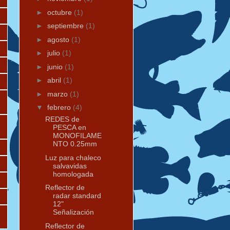
►
octubre
(1)
►
septiembre
(1)
►
agosto
(1)
►
julio
(1)
►
junio
(1)
►
abril
(1)
►
marzo
(1)
▼
febrero
(4)
REDES de
PESCA en
MONOFILAME
NTO 0.25mm
Luz para chaleco
salvavidas
homologada
Reflector de
radar standard
12"
Señalización
Reflector de