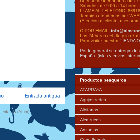
De 9:00 de la mañana a las 1
Sabados: de 9:00 a 14 horas
LLAME AL TELEFONO:
6691
También atendemos por WHAT
(Atención al cliente, asesoram
O POR EMAIL:
info@almero
Las 24 horas del día y los 7 d
Para visitar nuestra
TIENDA 
Por lo general se entregan lo
España. (islas y envios intern
Productos pesqueros
ATARRAYA
io
Entrada antigua
Agujas redes
Albitanas
mentarios (Atom)
Alcatruces
Anzuelos
Cabo flotante