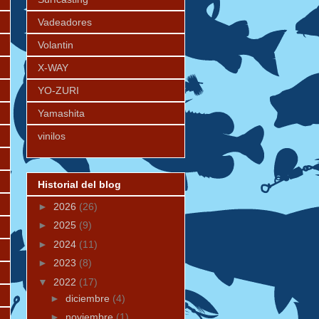
Vadeadores
Volantin
X-WAY
YO-ZURI
Yamashita
vinilos
Historial del blog
►
2026
(26)
►
2025
(9)
►
2024
(11)
►
2023
(8)
▼
2022
(17)
►
diciembre
(4)
►
noviembre
(1)