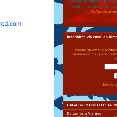
red.com
Inscribirse via email en Al
Mande su email y reciba 
Recibira un mail para confi
e
Deliver
HAGA SU PEDIDO O PIDA 
De Lunes a Viernes