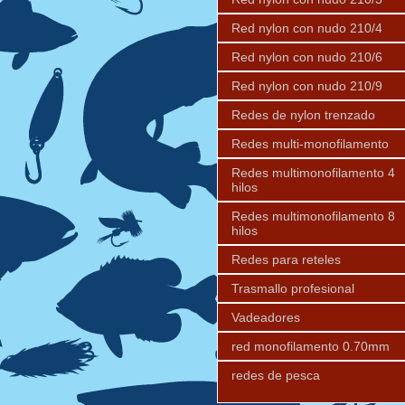
Red nylon con nudo 210/4
Red nylon con nudo 210/6
Red nylon con nudo 210/9
Redes de nylon trenzado
Redes multi-monofilamento
Redes multimonofilamento 4
hilos
Redes multimonofilamento 8
hilos
Redes para reteles
Trasmallo profesional
Vadeadores
red monofilamento 0.70mm
redes de pesca